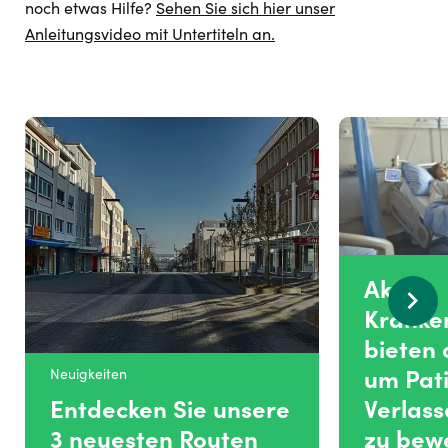
noch etwas Hilfe?
Sehen Sie sich hier unser
Anleitungsvideo mit Untertiteln an.
Aktive
Kranke
bieten 
um Pat
Neuigkeiten
Entdecken Sie unsere
Verlass
3 neuesten Routen
zu bew