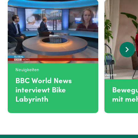
Neuigkeiten
BBC World News
interviewt Bike
Bewegu
Labyrinth
mit me