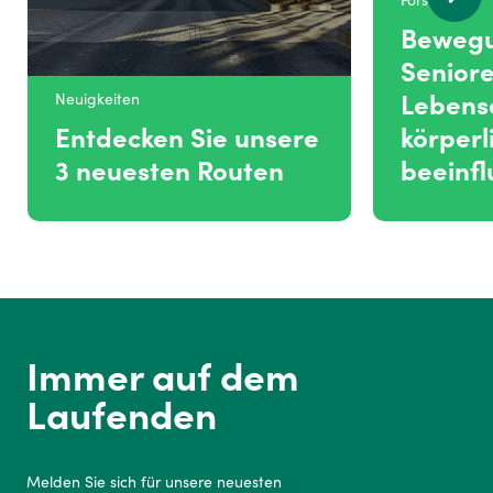
Forschung
Beweg
Seniore
Lebense
Neuigkeiten
Entdecken Sie unsere
körperl
3 neuesten Routen
beeinfl
Immer auf dem
Laufenden
Melden Sie sich für unsere neuesten