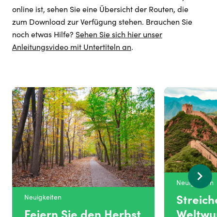
online ist, sehen Sie eine Übersicht der Routen, die
zum Download zur Verfügung stehen. Brauchen Sie
noch etwas Hilfe?
Sehen Sie sich hier unser
Anleitungsvideo mit Untertiteln an
.
Neuigkeiten
Streich
Neuigkeiten
Feiern Sie den Herbst
Weltwu