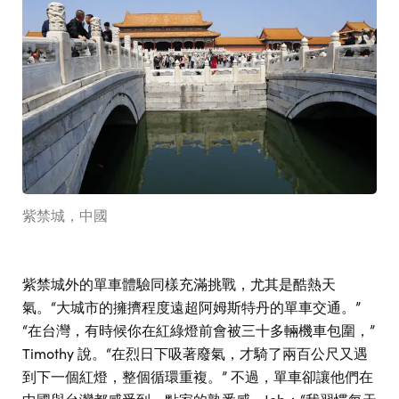
紫禁城，中國
紫禁城外的單車體驗同樣充滿挑戰，尤其是酷熱天
氣。“大城市的擁擠程度遠超阿姆斯特丹的單車交通。”
“在台灣，有時候你在紅綠燈前會被三十多輛機車包圍，”
Timothy 說。“在烈日下吸著廢氣，才騎了兩百公尺又遇
到下一個紅燈，整個循環重複。” 不過，單車卻讓他們在