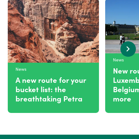
News
New rou
News
A new route for your
Luxemb
bucket list: the
Belgiu
breathtaking Petra
more